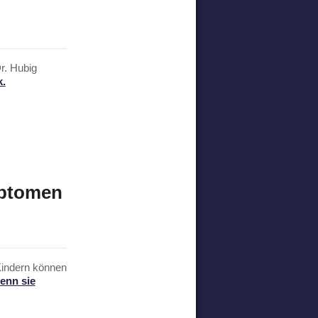
r. Hubig
k.
mptomen
Kindern können
enn sie