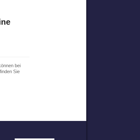
ine
können bei
finden Sie