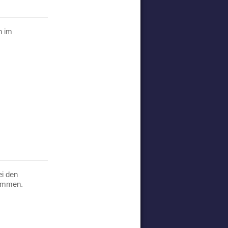
n im
ei den
kommen.